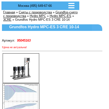
Москва (495) 649-67-66
Главная
»
Сняты с производства
»
Grundfos-снято
с производства
»
Hydro MPC
»
Hydro MPC-ES
»
3CRE
» Grundfos Hydro MPC-ES 3 CRE 10-14
Grundfos Hydro MPC-ES 3 CRE 10-14
Артикул:
95045163
!Цена не актуальна!