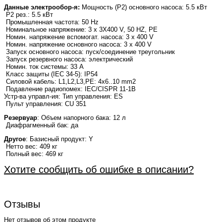
Данные электрообор-я:
Мощность (Р2) основного насоса: 5.5 кВт
P2 рез.: 5.5 кВт
Промышленная частота: 50 Hz
Номинальное напряжение: 3 x 3X400 V, 50 HZ, PE
Номин. напряжение вспомогат. насоса: 3 x 400 V
Номин. напряжение основного насоса: 3 x 400 V
Запуск основного насоса: пуск/соединение треугольник
Запуск резервного насоса: электрический
Номин. ток системы: 33 A
Класс защиты (IEC 34-5): IP54
Силовой кабель: L1,L2,L3,PE: 4x6..10 mm2
Подавление радиопомех: IEC/CISPR 11-1B
Устр-ва управл-ия: Тип управления: ES
Пульт управления: CU 351
Резервуар
: Объем напорного бака: 12 л
Диафрагменный бак: да
Другое
: Базисный продукт: Y
Нетто вес: 409 кг
Полный вес: 469 кг
Хотите сообщить об ошибке в описании?
Отзывы
Нет отзывов об этом продукте