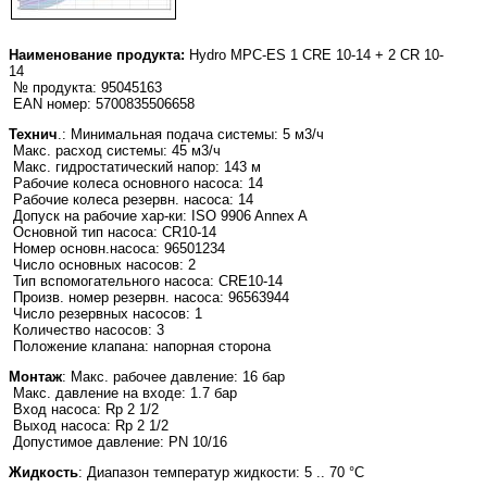
Наименование продукта:
Hydro MPC-ES 1 CRE 10-14 + 2 CR 10-
14
№ продукта: 95045163
EAN номер: 5700835506658
Технич
.: Минимальная подача системы: 5 м3/ч
Макс. расход системы: 45 м3/ч
Макс. гидростатический напор: 143 м
Рабочие колеса основного насоса: 14
Рабочие колеса резервн. насоса: 14
Допуск на рабочие хар-ки: ISO 9906 Annex A
Основной тип насоса: CR10-14
Номер основн.насоса: 96501234
Число основных насосов: 2
Тип вспомогательного насоса: CRE10-14
Произв. номер резервн. насоса: 96563944
Число резервных насосов: 1
Количество насосов: 3
Положение клапана: напорная сторона
Монтаж
: Макс. рабочее давление: 16 бар
Макс. давление на входе: 1.7 бар
Вход насоса: Rp 2 1/2
Выход насоса: Rp 2 1/2
Допустимое давление: PN 10/16
Жидкость
: Диапазон температур жидкости: 5 .. 70 °C