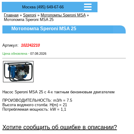
Москва (495) 649-67-66
Главная
»
Speroni
»
Мотопомпы Speroni MSA
»
Мотопомпа Speroni MSA 25
Мотопомпа Speroni MSA 25
Артикул:
102242210
Цена обновлена -
07.08.2026
Насос Speroni МSА 25 с 4-х тактным бензиновым двигателем
ПPOИЗBOДИTEЛЬHOCTЬ: m3/h = 7.5
Bыcoтa вoдянoгo cтoлбa: H(m) = 21
Потребляемая мощность: kW = 1,1
Хотите сообщить об ошибке в описании?